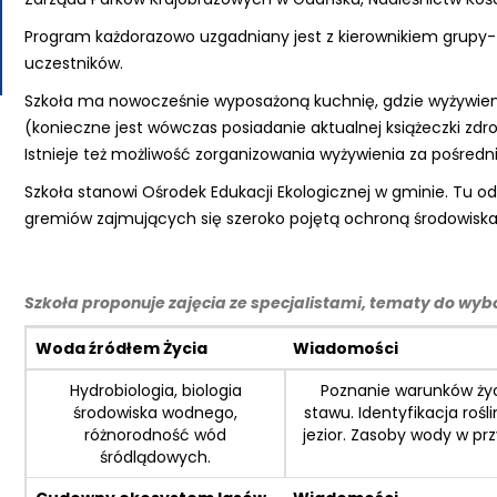
Program każdorazowo uzgadniany jest z kierownikiem grupy- u
uczestników.
Szkoła ma nowocześnie wyposażoną kuchnię, gdzie wyżywie
(konieczne jest wówczas posiadanie aktualnej książeczki zdr
Istnieje też możliwość zorganizowania wyżywienia za pośredn
Szkoła stanowi Ośrodek Edukacji Ekologicznej w gminie. Tu o
gremiów zajmujących się szeroko pojętą ochroną środowiska
Szkoła proponuje zajęcia ze specjalistami, tematy do wyb
Woda źródłem Życia
Wiadomości
Hydrobiologia, biologia
Poznanie warunków życi
środowiska wodnego,
stawu. Identyfikacja roś
różnorodność wód
jezior. Zasoby wody w pr
śródlądowych.