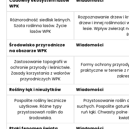
Cudowny ekosystem lasów
Wiadomości
WPK
Rozpoznawanie drzew i kr
Różnorodność siedlisk leśnych.
drzew i innej roślinności
Szata roślinna lasów. Życie
lesie. Wpływ zwierząt 
lasów WPK
ś
Środowisko przyrodnicze
Wiadomości
na obszarze WPK
Zastosowanie topografii w
Formy ochrony przyrody
ochronie przyrody i leśnictwie.
praktyczne w terenie z
Zasady korzystania z walorów
zakres
przyrodniczych WPK
Rośliny łąk i nieużytków
Wiadomości
Pospolite rośliny lecznicze
Przystosowanie roślin d
użytkowe. Różne typy
suchych. Pospolite gatun
przystosowań roślin do
ruń łąki. Chwasty polne i
środowiska.
kwia
Ptaki fenomen świata
Wiadomości