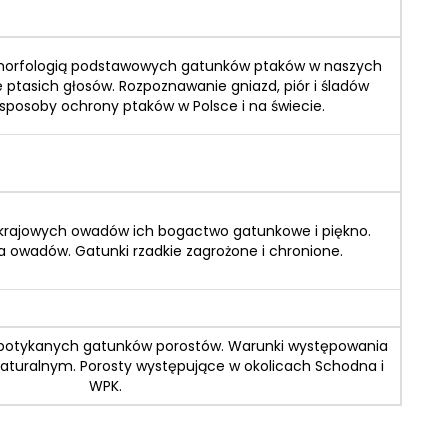
i morfologią podstawowych gatunków ptaków w naszych
 ptasich głosów. Rozpoznawanie gniazd, piór i śladów
 sposoby ochrony ptaków w Polsce i na świecie.
krajowych owadów ich bogactwo gatunkowe i piękno.
a owadów. Gatunki rzadkie zagrożone i chronione.
j spotykanych gatunków porostów. Warunki występowania
aturalnym. Porosty występujące w okolicach Schodna i
WPK.