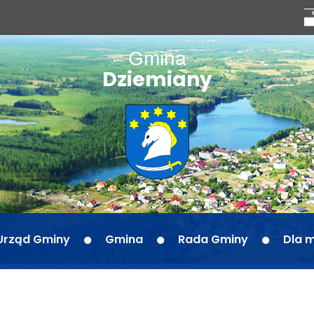
Gmina
Dziemiany
Urząd Gminy
Gmina
Rada Gminy
Dla 