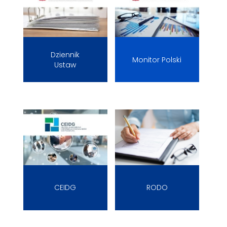
Dziennik
Monitor Polski
Ustaw
CEIDG
RODO