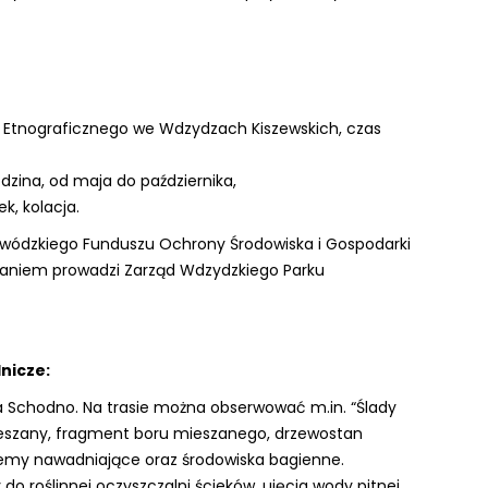
Etnograficznego we Wdzydzach Kiszewskich, czas
odzina, od maja do października,
k, kolacja.
ewódzkiego Funduszu Ochrony Środowiska i Gospodarki
waniem prowadzi Zarząd Wdzydzkiego Parku
nicze:
a Schodno. Na trasie można obserwować m.in. “Ślady
mieszany, fragment boru mieszanego, drzewostan
temy nawadniające oraz środowiska bagienne.
do roślinnej oczyszczalni ścieków, ujęcia wody pitnej,