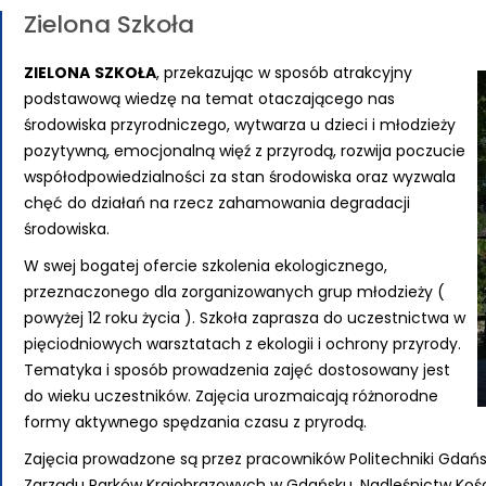
Zielona Szkoła
ZIELONA
SZKOŁA
, przekazując w sposób atrakcyjny
podstawową wiedzę na temat otaczającego nas
środowiska przyrodniczego, wytwarza u dzieci i młodzieży
pozytywną, emocjonalną więź z przyrodą, rozwija poczucie
współodpowiedzialności za stan środowiska oraz wyzwala
chęć do działań na rzecz zahamowania degradacji
środowiska.
W swej bogatej ofercie szkolenia ekologicznego,
przeznaczonego dla zorganizowanych grup młodzieży (
powyżej 12 roku życia ). Szkoła zaprasza do uczestnictwa w
pięciodniowych warsztatach z ekologii i ochrony przyrody.
Tematyka i sposób prowadzenia zajęć dostosowany jest
do wieku uczestników. Zajęcia urozmaicają różnorodne
formy aktywnego spędzania czasu z pryrodą.
Zajęcia prowadzone są przez pracowników Politechniki Gdańsk
Zarządu Parków Krajobrazowych w Gdańsku, Nadleśnictw Kości