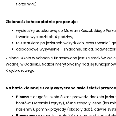
florze WPK).
Zielona Szkoła odpłatnie proponuje:
wycieczkę autokarową do Muzeum Kaszubskiego Parku 
trwania wycieczki ok. 4 godziny,
rejs statkiem po jeziorach wdzydzkich, czas trwania 1 g
całodobowe wyżywienie - śniadanie, obiad, podwieczore
Zielona Szkoła w Schodnie finansowana jest ze środków Woj
Wodnej w Gdańsku. Nadzór merytoryczny nad jej funkcjono
Krajobrazowego.
Na bazie Zielonej Szkoły wytyczono dwie ścieżki przyrod
Piesza
– długości około 8 km- prowadzi dookoła jezior
bobrów” (żeremia i zgryzy), różne zespoły leśne (las 
nasienny), pomnik przyrody (okazały dąb), dawne sys
Rowerowa
– długości około 28 km- prowadzi od szkoły 