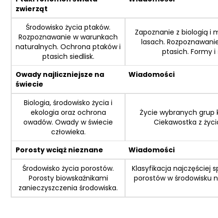
zwierząt
Środowisko życia ptaków.
Zapoznanie z biologią 
Rozpoznawanie w warunkach
lasach. Rozpoznawanie
naturalnych. Ochrona ptaków i
ptasich. Formy i
ptasich siedlisk.
Owady najliczniejsze na
Wiadomości
świecie
Biologia, środowisko życia i
ekologia oraz ochrona
Życie wybranych grup 
owadów. Owady w świecie
Ciekawostka z życi
człowieka.
Porosty wciąż nieznane
Wiadomości
Środowisko życia porostów.
Klasyfikacja najczęście
Porosty biowskaźnikami
porostów w środowisku n
zanieczyszczenia środowiska.