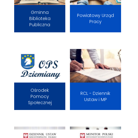
Gminna
Powiatowy Urząd
Biblioteka
Pracy
Publiczna
Ośrodek
RCL - Dziennik
Pomocy
Ustaw i MP
Społecznej