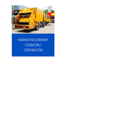
HARMONOGRAMY
ODBIORU
ODPADÓW