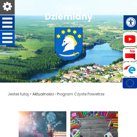
Gmina
Dziemiany
Jesteś tutaj >
Aktualności
›
Program Czyste Powietrze