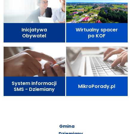
Inicjatywa
Wirtualny spacer
Obywatel
po KOF
System Informacji
MikroPorady.pl
SMS - Dziemiany
Gmina
Dziemiany