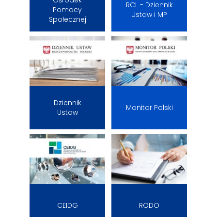
Ośrodek
RCL - Dziennik
Pomocy
Ustaw i MP
Społecznej
Dziennik
Monitor Polski
Ustaw
CEIDG
RODO