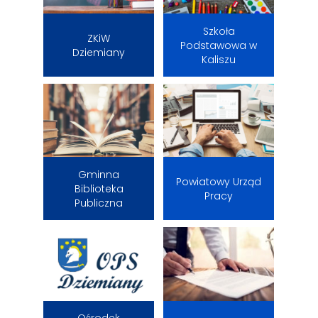
Szkoła
ZKiW
Podstawowa w
Dziemiany
Kaliszu
Gminna
Powiatowy Urząd
Biblioteka
Pracy
Publiczna