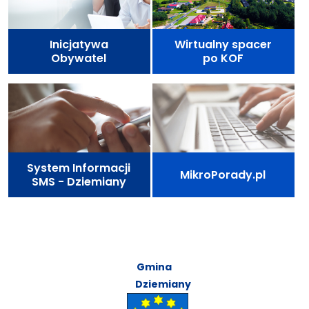
Inicjatywa
Wirtualny spacer
Obywatel
po KOF
System Informacji
MikroPorady.pl
SMS - Dziemiany
Gmina
Dziemiany