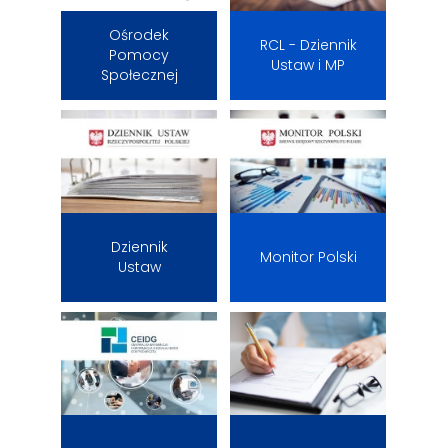
Ośrodek
RCL - Dziennik
Pomocy
Ustaw i MP
Społecznej
Dziennik
Monitor Polski
Ustaw