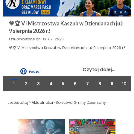
💙🏆 VI Mistrzostwa Kaszub w Dziemianach już
9 sierpnia 2026 r.!
Opublikowane dn. 13-07-2026
💙🏆 VI Mistrzostwa Kaszub w Dziemianach już 9 sierpnia 2026 r.!
Czytaj dalej...
Pauza
1
2
3
4
5
6
7
8
9
10
Jesteś tutaj >
Aktualności
›
Sołectwa Gminy Dziemiany