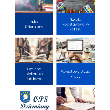
Szkoła
ZKiW
Podstawowa w
Dziemiany
Kaliszu
Gminna
Powiatowy Urząd
Biblioteka
Pracy
Publiczna