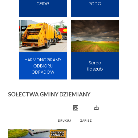
CEIDG
RODO
HARMONOGRAMY
Serce
ODBIORU
Kaszub
ODPADÓW
SOŁECTWA GMINY DZIEMIANY
DRUKUJ
ZAPISZ