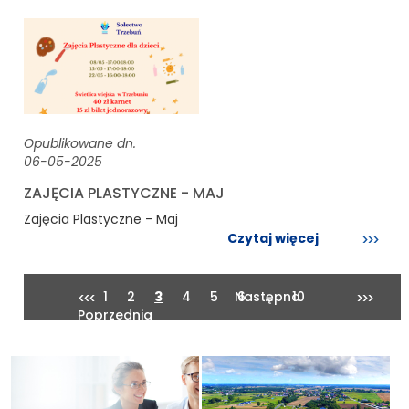
Opublikowane dn.
06-05-2025
ZAJĘCIA PLASTYCZNE - MAJ
Zajęcia Plastyczne - Maj
Czytaj więcej
1
2
3
4
5
Następna
6
...
10
Poprzednia