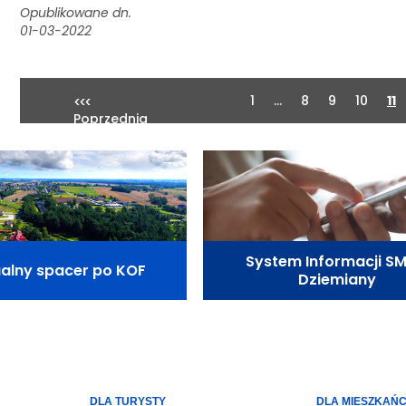
Opublikowane dn.
01-03-2022
1
...
8
9
10
11
Poprzednia
System Informacji SM
ualny spacer po KOF
Dziemiany
DLA TURYSTY
DLA MIESZKAŃ