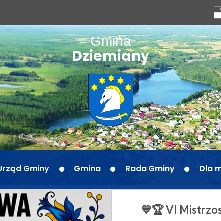
Gmina
Dziemiany
Urząd Gminy
Gmina
Rada Gminy
Dla 
💙🏆 VI Mistrzo