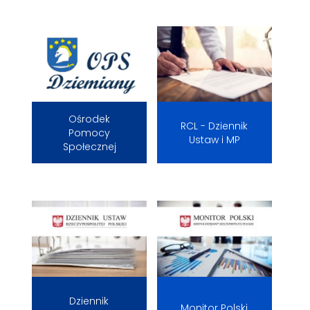
Ośrodek
RCL - Dziennik
Pomocy
Ustaw i MP
Społecznej
Dziennik
Monitor Polski