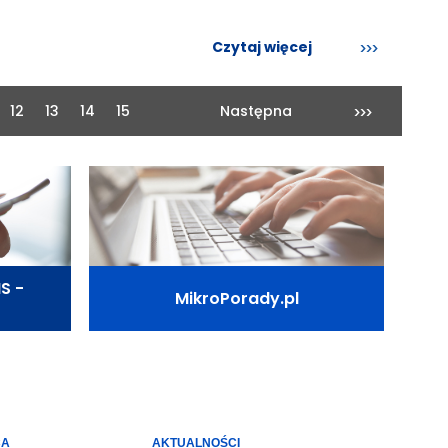
Czytaj więcej
12
13
14
15
Następna
S -
MikroPorady.pl
CA
AKTUALNOŚCI