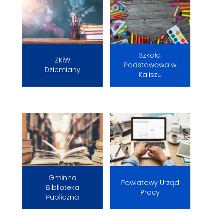
Szkoła
ZKiW
Podstawowa w
Dziemiany
Kaliszu
Gminna
Powiatowy Urząd
Biblioteka
Pracy
Publiczna