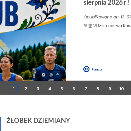
sierpnia 2026 r.!
Opublikowane dn. 13-0
💙🏆 VI Mistrzostwa Kas
Pauza
1
2
3
4
5
6
7
8
9
10
ŻŁOBEK DZIEMIANY