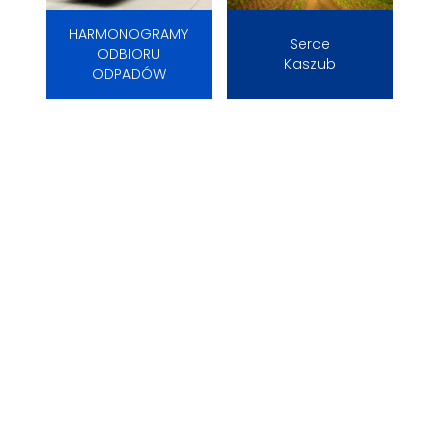
HARMONOGRAMY
Serce
ODBIORU
Kaszub
ODPADÓW